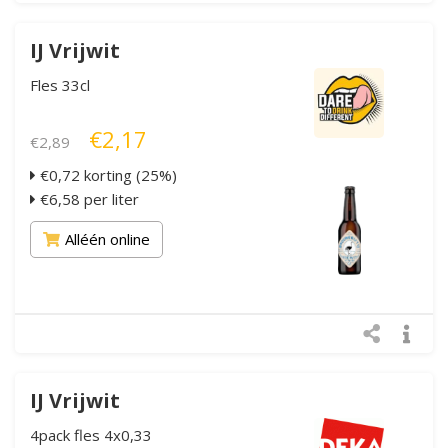
IJ Vrijwit
Fles 33cl
€2,17
€2,89
€0,72 korting (25%)
€6,58 per liter
Alléén online
IJ Vrijwit
4pack fles 4x0,33