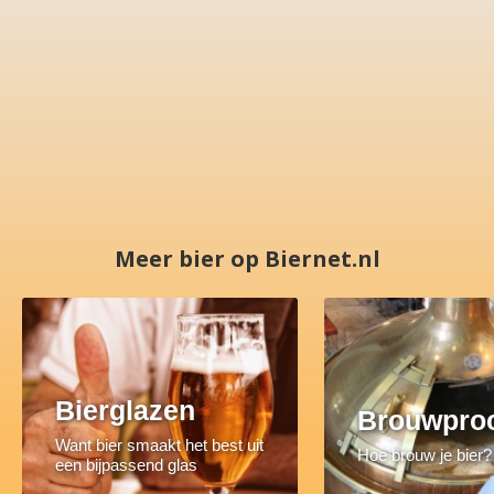
Meer bier op Biernet.nl
Bierglazen
Brouwpro
Want bier smaakt het best uit
Hoe brouw je bier?
een bijpassend glas