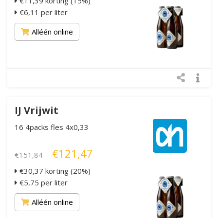
€11,39 korting (15%)
€6,11 per liter
Alléén online
IJ Vrijwit
16 4packs fles 4x0,33
€121,47
€151,84
€30,37 korting (20%)
€5,75 per liter
Alléén online