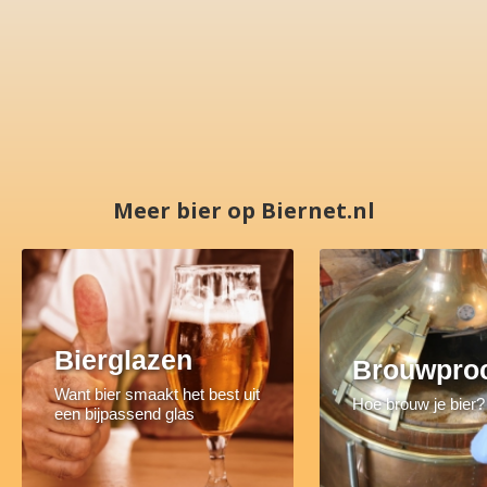
Meer bier op Biernet.nl
Bierglazen
Brouwpro
Want bier smaakt het best uit
Hoe brouw je bier?
een bijpassend glas