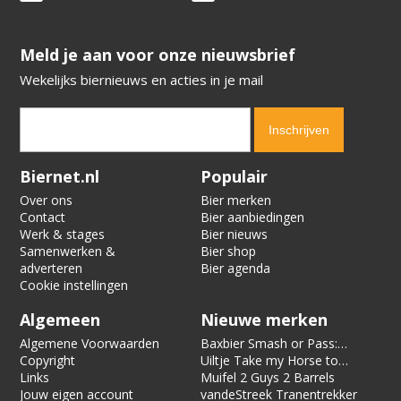
​​​​​​​Meld je aan voor onze nieuwsbrief
Wekelijks biernieuws en acties in je mail
Verification code:
1095
Biernet.nl
Populair
Over ons
Bier merken
Contact
Bier aanbiedingen
Werk & stages
Bier nieuws
Samenwerken &
Bier shop
adverteren
Bier agenda
Cookie instellingen
Algemeen
Nieuwe merken
Algemene Voorwaarden
Baxbier Smash or Pass:
Copyright
Strata
Uiltje Take my Horse to
Links
the Hotel Room
Muifel 2 Guys 2 Barrels
Jouw eigen account
vandeStreek Tranentrekker