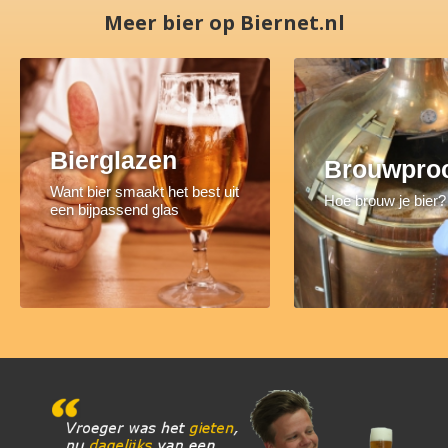
Meer bier op Biernet.nl
Bierglazen
Brouwpro
Want bier smaakt het best uit
Hoe brouw je bier?
een bijpassend glas