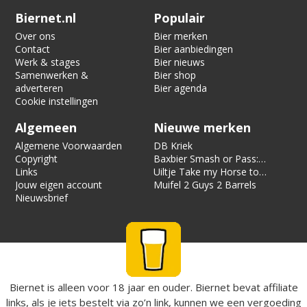
Verification code:
2738
Biernet.nl
Populair
Over ons
Bier merken
Contact
Bier aanbiedingen
Werk & stages
Bier nieuws
Samenwerken &
Bier shop
adverteren
Bier agenda
Cookie instellingen
Algemeen
Nieuwe merken
Algemene Voorwaarden
DB Kriek
Copyright
Baxbier Smash or Pass:
Links
Strata
Uiltje Take my Horse to
Jouw eigen account
the Hotel Room
Muifel 2 Guys 2 Barrels
Nieuwsbrief
Biernet is alleen voor 18 jaar en ouder. Biernet bevat affiliate
links, als je iets bestelt via zo’n link, kunnen we een vergoeding