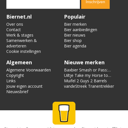
Verification code:
7255
Biernet.nl
Populair
Over ons
Bier merken
Contact
Bier aanbiedingen
Werk & stages
Bier nieuws
Samenwerken &
Bier shop
adverteren
Bier agenda
Cookie instellingen
Algemeen
Nieuwe merken
Algemene Voorwaarden
Baxbier Smash or Pass:
Copyright
Strata
Uiltje Take my Horse to
Links
the Hotel Room
Muifel 2 Guys 2 Barrels
Jouw eigen account
vandeStreek Tranentrekker
Nieuwsbrief