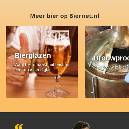
Meer bier op Biernet.nl
Bierglazen
Brouwpro
Want bier smaakt het best uit
Hoe brouw je bier?
een bijpassend glas