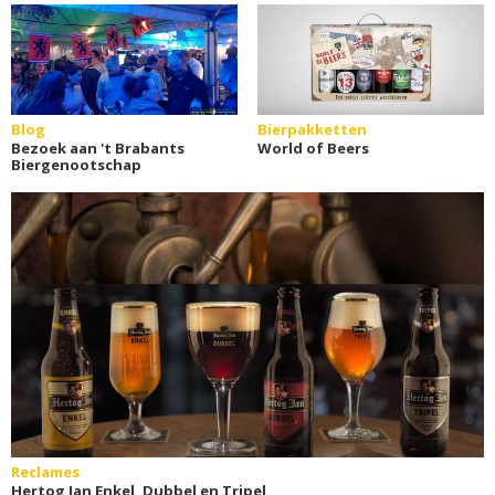
Blog
Bierpakketten
Bezoek aan 't Brabants
World of Beers
Biergenootschap
Reclames
Hertog Jan Enkel, Dubbel en Tripel