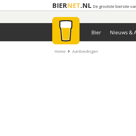
BIER
NET
.NL
De grootste biersite v
Bier
Nieuws & A
Home
Aanbiedingen