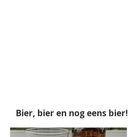
Bier, bier en nog eens bier!