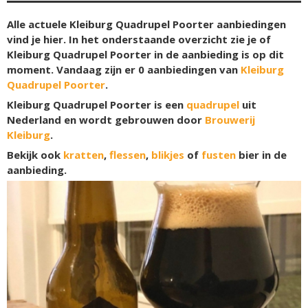
Alle actuele Kleiburg Quadrupel Poorter aanbiedingen
vind je hier. In het onderstaande overzicht zie je of
Kleiburg Quadrupel Poorter in de aanbieding is op dit
moment. Vandaag zijn er
0
aanbiedingen van
Kleiburg
Quadrupel Poorter
.
Kleiburg Quadrupel Poorter is een
quadrupel
uit
Nederland en wordt gebrouwen door
Brouwerij
Kleiburg
.
Bekijk ook
kratten
,
flessen
,
blikjes
of
fusten
bier in de
aanbieding.