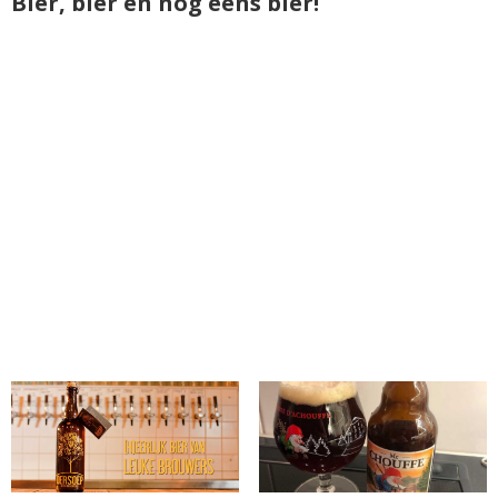
Bier, bier en nog eens bier!