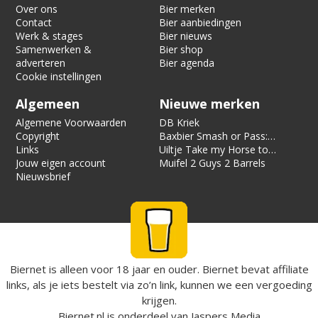
Over ons
Bier merken
Contact
Bier aanbiedingen
Werk & stages
Bier nieuws
Samenwerken &
Bier shop
adverteren
Bier agenda
Cookie instellingen
Algemeen
Nieuwe merken
Algemene Voorwaarden
DB Kriek
Copyright
Baxbier Smash or Pass:
Links
Strata
Uiltje Take my Horse to
Jouw eigen account
the Hotel Room
Muifel 2 Guys 2 Barrels
Nieuwsbrief
Biernet is alleen voor 18 jaar en ouder. Biernet bevat affiliate
links, als je iets bestelt via zo’n link, kunnen we een vergoeding
krijgen.
Biernet.nl
is onderdeel van
Jaspers Media