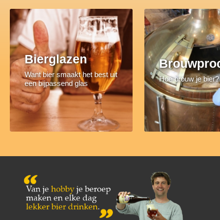
Bierglazen
Brouwpro
Want bier smaakt het best uit
Hoe brouw je bier?
een bijpassend glas