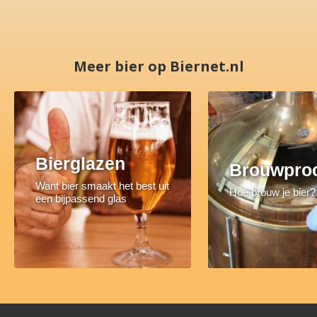
Meer bier op Biernet.nl
Bierglazen
Brouwpro
Want bier smaakt het best uit
Hoe brouw je bier?
een bijpassend glas