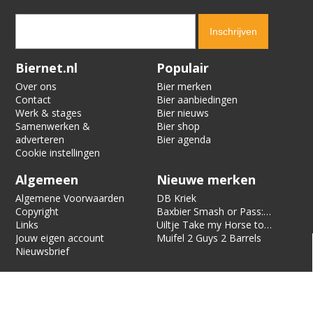
Verification code:
9789
Biernet.nl
Populair
Over ons
Bier merken
Contact
Bier aanbiedingen
Werk & stages
Bier nieuws
Samenwerken &
Bier shop
adverteren
Bier agenda
Cookie instellingen
Algemeen
Nieuwe merken
Algemene Voorwaarden
DB Kriek
Copyright
Baxbier Smash or Pass:
Links
Strata
Uiltje Take my Horse to
Jouw eigen account
the Hotel Room
Muifel 2 Guys 2 Barrels
Nieuwsbrief