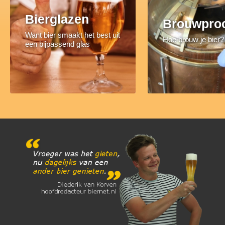
Bierglazen
Brouwpro
Want bier smaakt het best uit
Hoe brouw je bier?
een bijpassend glas