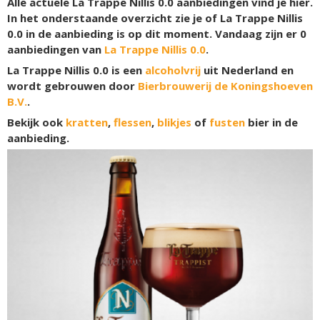
Alle actuele La Trappe Nillis 0.0 aanbiedingen vind je hier.
In het onderstaande overzicht zie je of La Trappe Nillis
0.0 in de aanbieding is op dit moment. Vandaag zijn er
0
aanbiedingen van
La Trappe Nillis 0.0
.
La Trappe Nillis 0.0 is een
alcoholvrij
uit Nederland en
wordt gebrouwen door
Bierbrouwerij de Koningshoeven
B.V.
.
Bekijk ook
kratten
,
flessen
,
blikjes
of
fusten
bier in de
aanbieding.