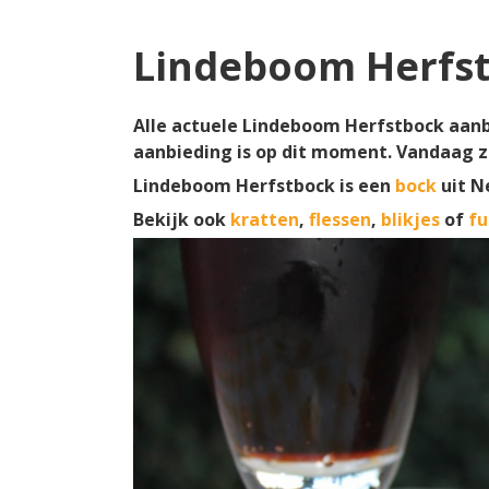
Lindeboom Herfst
Alle actuele Lindeboom Herfstbock aanbi
aanbieding is op dit moment. Vandaag z
Lindeboom Herfstbock is een
bock
uit N
Bekijk ook
kratten
,
flessen
,
blikjes
of
fu