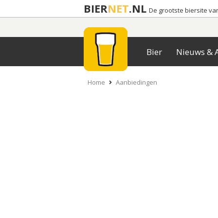
BIER
NET
.NL
De grootste biersite v
Bier
Nieuws & A
Home
Aanbiedingen