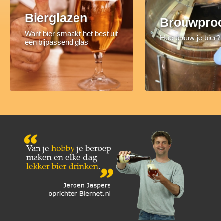
Bierglazen
Brouwpro
Want bier smaakt het best uit
Hoe brouw je bier?
een bijpassend glas