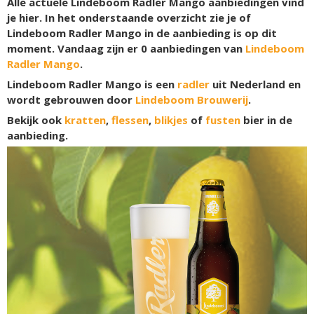
Alle actuele Lindeboom Radler Mango aanbiedingen vind
je hier. In het onderstaande overzicht zie je of
Lindeboom Radler Mango in de aanbieding is op dit
moment. Vandaag zijn er
0
aanbiedingen van
Lindeboom
Radler Mango
.
Lindeboom Radler Mango is een
radler
uit Nederland en
wordt gebrouwen door
Lindeboom Brouwerij
.
Bekijk ook
kratten
,
flessen
,
blikjes
of
fusten
bier in de
aanbieding.