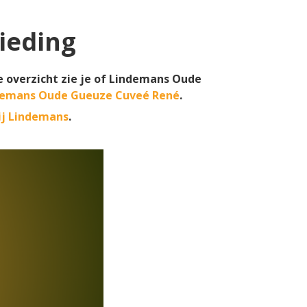
ieding
 overzicht zie je of Lindemans Oude
demans Oude Gueuze Cuveé René
.
ij Lindemans
.