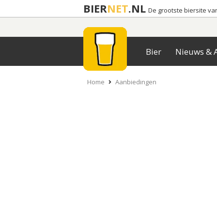
BIER
NET
.NL
De grootste biersite v
Bier
Nieuws & A
Home
Aanbiedingen