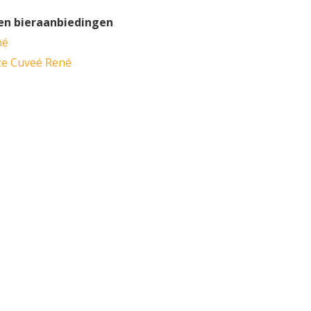
en bieraanbiedingen
né
ze Cuveé René