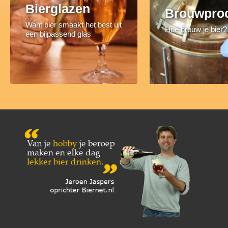
Bierglazen
Brouwpro
Want bier smaakt het best uit
Hoe brouw je bier?
een bijpassend glas