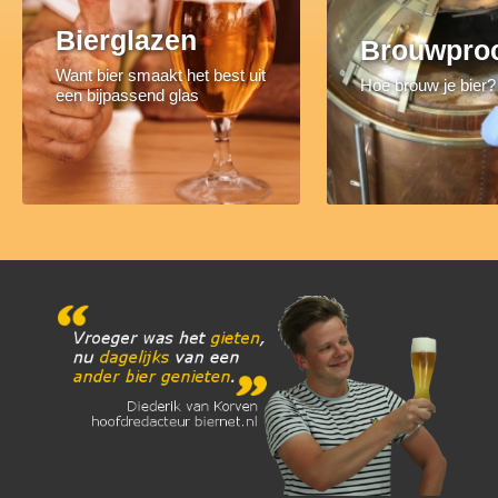
Bierglazen
Brouwpro
Want bier smaakt het best uit
Hoe brouw je bier?
een bijpassend glas