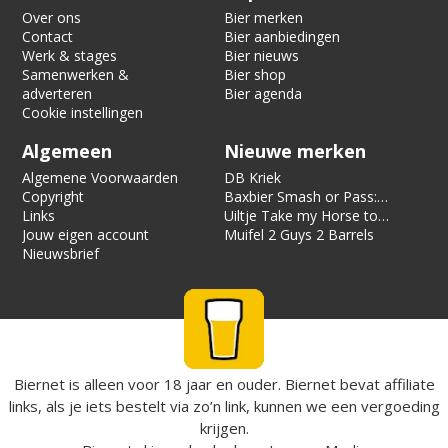
Over ons
Bier merken
Contact
Bier aanbiedingen
Werk & stages
Bier nieuws
Samenwerken &
Bier shop
adverteren
Bier agenda
Cookie instellingen
Algemeen
Nieuwe merken
Algemene Voorwaarden
DB Kriek
Copyright
Baxbier Smash or Pass:
Links
Strata
Uiltje Take my Horse to
Jouw eigen account
the Hotel Room
Muifel 2 Guys 2 Barrels
Nieuwsbrief
Biernet is alleen voor 18 jaar en ouder. Biernet bevat affiliate
links, als je iets bestelt via zo’n link, kunnen we een vergoeding
krijgen.