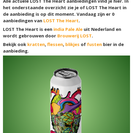
Alle actuele LOST The Heart aanbiedingen vind je hier. In
het onderstaande overzicht zie je of LOST The Heart in
de aanbieding is op dit moment. Vandaag zijn er
0
aanbiedingen van
LOST The Heart
.
LOST The Heart is een
india Pale Ale
uit Nederland en
wordt gebrouwen door
Brouwerij LOST
.
Bekijk ook
kratten
,
flessen
,
blikjes
of
fusten
bier in de
aanbieding.