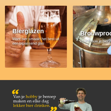
Bierglazen
Brouwpro
Want bier smaakt het best uit
Hoe brouw je bier?
een bijpassend glas