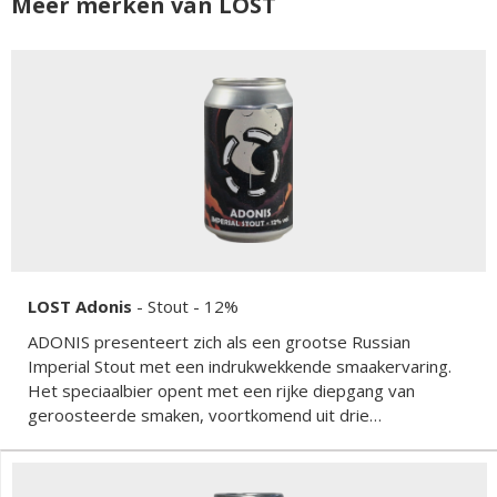
Meer merken van LOST
LOST Adonis
-
Stout
- 12%
ADONIS presenteert zich als een grootse Russian
Imperial Stout met een indrukwekkende smaakervaring.
Het speciaalbier opent met een rijke diepgang van
geroosteerde smaken, voortkomend uit drie
verschillende roostmalts die tijdens het brouwproces
werden gebruikt. De cacaonibs voegen een heerlijke
chocoladesmaak toe aan dit bier, terwijl het extract van