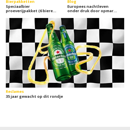
Bierpakketten
Blog
Speciaalbier
Europees nachtleven
proeverijpakket (6 bieren)
onder druk door opmars
van OnlineBierwinkel
online casino's?
Reclames
35 jaar gewacht op dit rondje