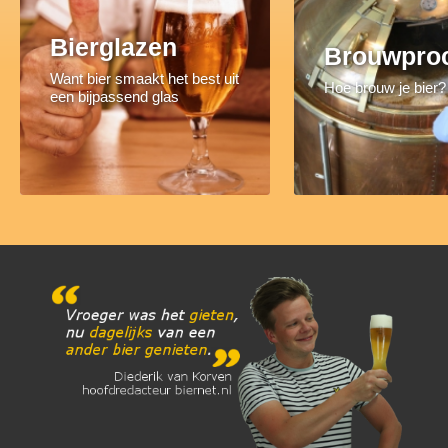
Bierglazen
Brouwpro
Want bier smaakt het best uit
Hoe brouw je bier?
een bijpassend glas