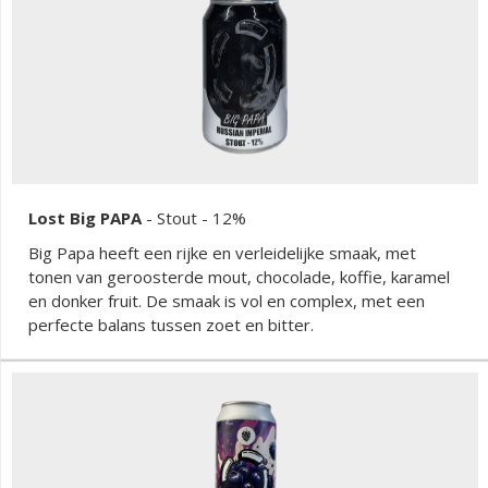
gezouten karamel voor een bijzondere twist zorgt. Deze
stout combineert op meesterlijke wijze zoete, hartige en
bittere elementen met roastige nuances, alles
tegelijkertijd. De stroperige dikte getuigt van het dubbel
maishen en het verlengde koken.
Lost Big PAPA
-
Stout
- 12%
Big Papa heeft een rijke en verleidelijke smaak, met
tonen van geroosterde mout, chocolade, koffie, karamel
en donker fruit. De smaak is vol en complex, met een
perfecte balans tussen zoet en bitter.