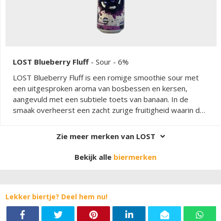
LOST Blueberry Fluff
-
Sour
- 6%
LOST Blueberry Fluff is een romige smoothie sour met
een uitgesproken aroma van bosbessen en kersen,
aangevuld met een subtiele toets van banaan. In de
smaak overheerst een zacht zurige fruitigheid waarin de
bosbessen en kersen duidelijk aanwezig zijn,
ondersteund door een ronde, volle body. Het
Zie meer merken van LOST
mondgevoel is zacht en romig, zoals kenmerkend voor de
smoothie sour stijl. De afdronk is aangenaam zoet met
Bekijk alle
biermerken
een lichte friszure nasmaak.
Lekker biertje? Deel hem nu!