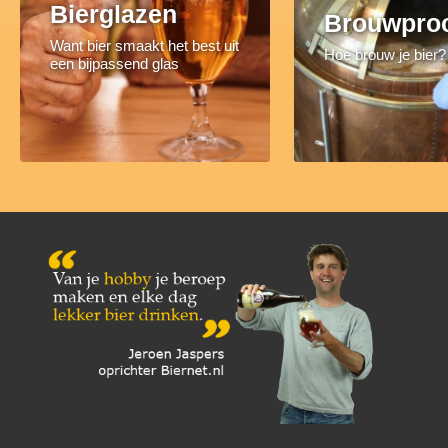
Bierglazen
Brouwpro
Want bier smaakt het best uit
Hoe brouw je bier?
een bijpassend glas