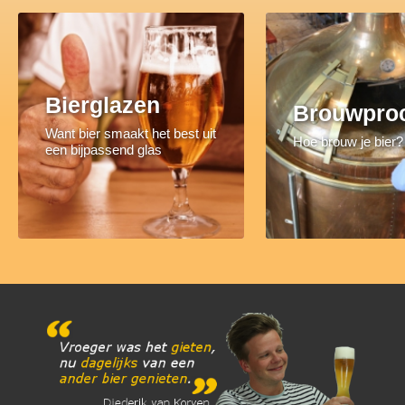
Bierglazen
Brouwpro
Want bier smaakt het best uit
Hoe brouw je bier?
een bijpassend glas