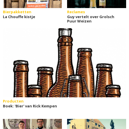
Bierpakketten
Reclames
La Chouffe kistje
Guy vertelt over Grolsch
Puur Weizen
Producten
Boek: 'Bier' van Rick Kempen