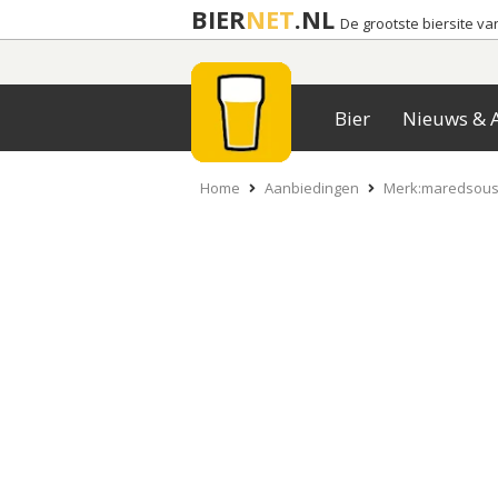
BIER
NET
.NL
De grootste biersite v
Bier
Nieuws & A
Home
Aanbiedingen
Merk:maredsous