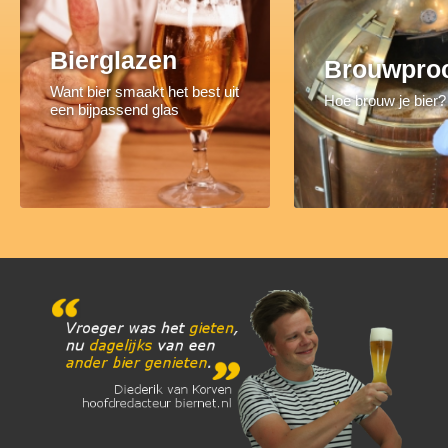
Bierglazen
Brouwpro
Want bier smaakt het best uit
Hoe brouw je bier?
een bijpassend glas