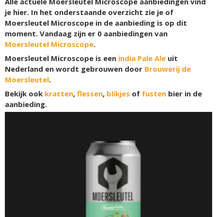
Alle actuele Moersleutel Microscope aanbiedingen vind
je hier. In het onderstaande overzicht zie je of
Moersleutel Microscope in de aanbieding is op dit
moment. Vandaag zijn er
0
aanbiedingen van
Moersleutel Microscope
.
Moersleutel Microscope is een
india Pale Ale
uit
Nederland en wordt gebrouwen door
Brouwerij de
Moersleutel
.
Bekijk ook
kratten
,
flessen
,
blikjes
of
fusten
bier in de
aanbieding.