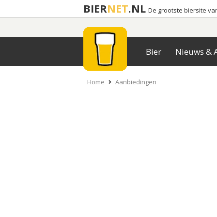
BIER
NET
.NL
De grootste biersite v
Bier
Nieuws & A
Home
Aanbiedingen