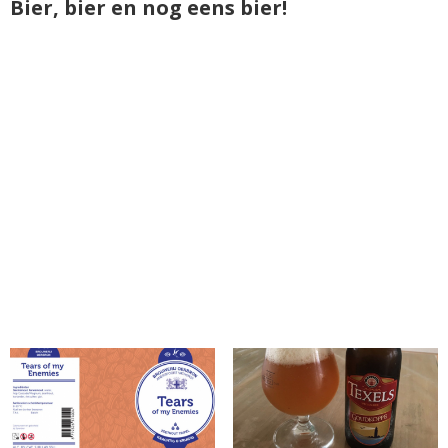
Bier, bier en nog eens bier!