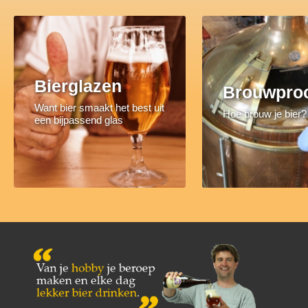
Bierglazen
Brouwpro
Want bier smaakt het best uit
Hoe brouw je bier?
een bijpassend glas