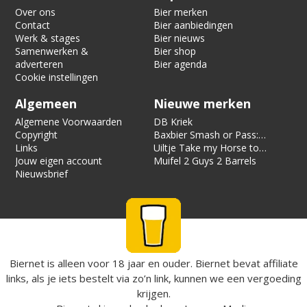
Over ons
Bier merken
Contact
Bier aanbiedingen
Werk & stages
Bier nieuws
Samenwerken &
Bier shop
adverteren
Bier agenda
Cookie instellingen
Algemeen
Nieuwe merken
Algemene Voorwaarden
DB Kriek
Copyright
Baxbier Smash or Pass:
Links
Strata
Uiltje Take my Horse to
Jouw eigen account
the Hotel Room
Muifel 2 Guys 2 Barrels
Nieuwsbrief
Biernet is alleen voor 18 jaar en ouder. Biernet bevat affiliate
links, als je iets bestelt via zo’n link, kunnen we een vergoeding
krijgen.