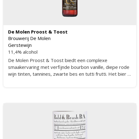
De Molen Proost & Toost
Brouwerij De Molen
Gerstewijn
11,4% alcohol
De Molen Proost & Toost biedt een complexe
smaakervaring met verfijnde bourbon vanille, diepe rode
wijn tinten, tannines, zwarte bes en tutti frutti. Het bier is
gerijpt op zowel Heaven Hill als Rioja vaten, wat zorgt
voor een rijke en gelaagde smaak.