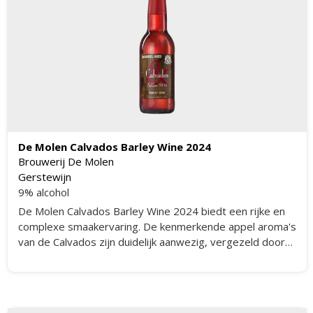
De Molen Calvados Barley Wine 2024
Brouwerij De Molen
Gerstewijn
9% alcohol
De Molen Calvados Barley Wine 2024 biedt een rijke en
complexe smaakervaring. De kenmerkende appel aroma's
van de Calvados zijn duidelijk aanwezig, vergezeld door
tonen van marsepein, karamel, vijg en rozijnen. Het bier
is perfect in balans en biedt een unieke twist door de
barrel aging op Calvados vaten.