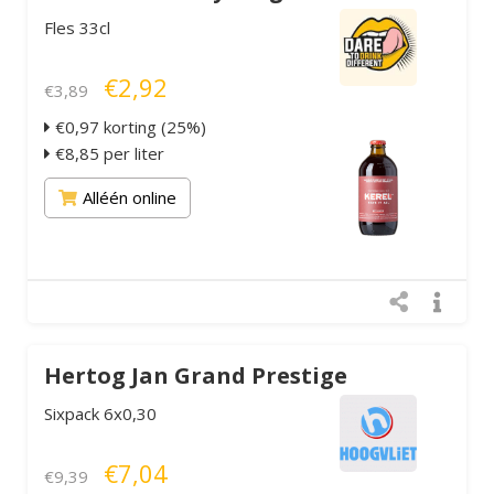
Fles 33cl
€2,92
€3,89
€0,97 korting (25%)
€8,85 per liter
Alléén online
Hertog Jan Grand Prestige
Sixpack 6x0,30
€7,04
€9,39