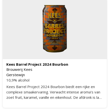
Kees Barrel Project 2024 Bourbon
Brouwerij Kees
Gerstewijn
10,9% alcohol
Kees Barrel Project 2024 Bourbon biedt een rijke en
complexe smaakervaring. Verwacht intense aroma’s van
zoet fruit, karamel, vanille en eikenhout. De afdronk is lang
en warm, met een subtiele hint van bourbon. Dit bier is
perfect voor de koudere dagen met zijn rijke smaak en