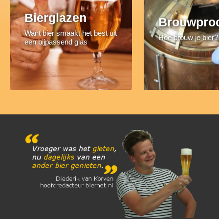
Bierglazen
Brouwpro
Want bier smaakt het best uit
Hoe brouw je bier?
een bijpassend glas