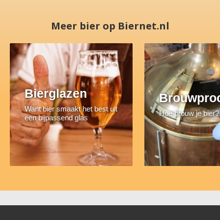
Meer bier op Biernet.nl
Bierglazen
Brouwpro
Want bier smaakt het best uit
Hoe brouw je bier?
een bijpassend glas