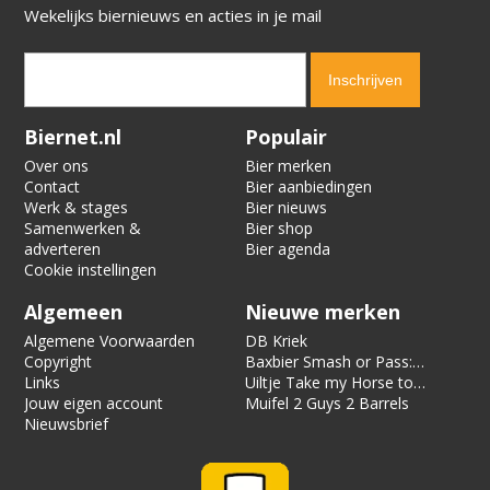
Wekelijks biernieuws en acties in je mail
Verification code:
7231
Biernet.nl
Populair
Over ons
Bier merken
Contact
Bier aanbiedingen
Werk & stages
Bier nieuws
Samenwerken &
Bier shop
adverteren
Bier agenda
Cookie instellingen
Algemeen
Nieuwe merken
Algemene Voorwaarden
DB Kriek
Copyright
Baxbier Smash or Pass:
Links
Strata
Uiltje Take my Horse to
Jouw eigen account
the Hotel Room
Muifel 2 Guys 2 Barrels
Nieuwsbrief