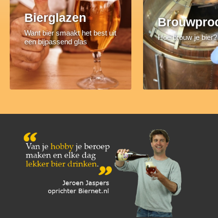
Bierglazen
Brouwpro
Want bier smaakt het best uit
Hoe brouw je bier?
een bijpassend glas