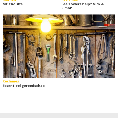
MC Chouffe
Lee Towers helpt Nick &
Simon
Reclames
Essentieel gereedschap