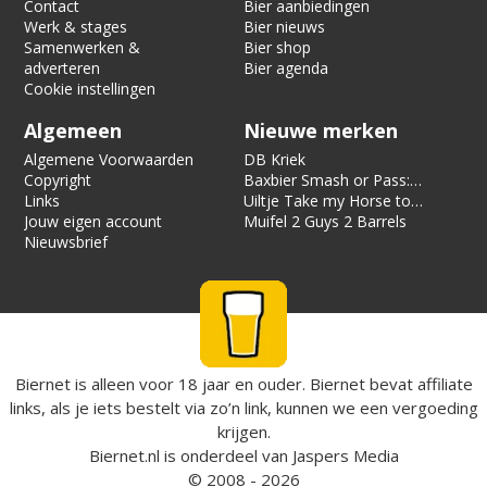
Contact
Bier aanbiedingen
Werk & stages
Bier nieuws
Samenwerken &
Bier shop
adverteren
Bier agenda
Cookie instellingen
Algemeen
Nieuwe merken
Algemene Voorwaarden
DB Kriek
Copyright
Baxbier Smash or Pass:
Links
Strata
Uiltje Take my Horse to
Jouw eigen account
the Hotel Room
Muifel 2 Guys 2 Barrels
Nieuwsbrief
Biernet is alleen voor 18 jaar en ouder. Biernet bevat affiliate
links, als je iets bestelt via zo’n link, kunnen we een vergoeding
krijgen.
Biernet.nl
is onderdeel van
Jaspers Media
© 2008 - 2026