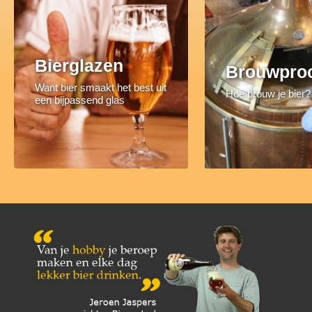
Bierglazen
Brouwpro
Want bier smaakt het best uit
Hoe brouw je bier?
een bijpassend glas