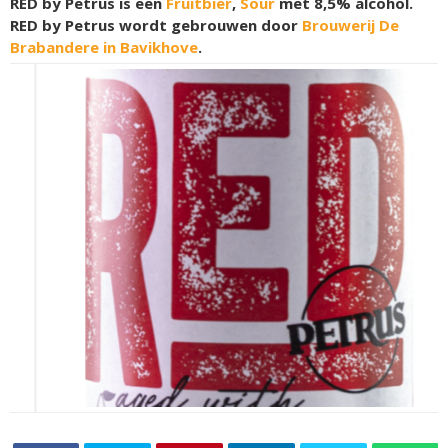
RED by Petrus is een
Fruitbier
,
Sour
met 8,5% alcohol.
RED by Petrus wordt gebrouwen door
Brouwerij De
Brabandere in Bavikhove
.