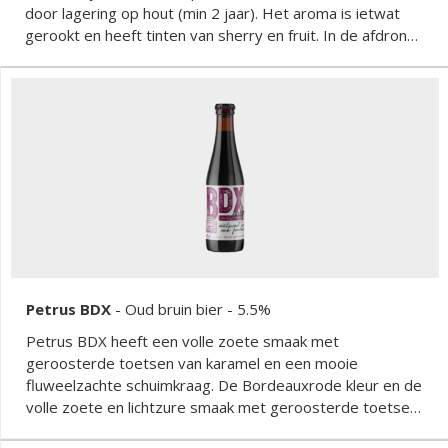
door lagering op hout (min 2 jaar). Het aroma is ietwat
gerookt en heeft tinten van sherry en fruit. In de afdronk
is dit bier enigszins zuur. Petrus Aged Pale is een selectie
van 100 % zuiver, niet versneden, eiken vatenbier.
Petrus BDX
-
Oud bruin bier
- 5.5%
Petrus BDX heeft een volle zoete smaak met
geroosterde toetsen van karamel en een mooie
fluweelzachte schuimkraag. De Bordeauxrode kleur en de
volle zoete en lichtzure smaak met geroosterde toetsen
van karamel maken dit bier tot een verrassend