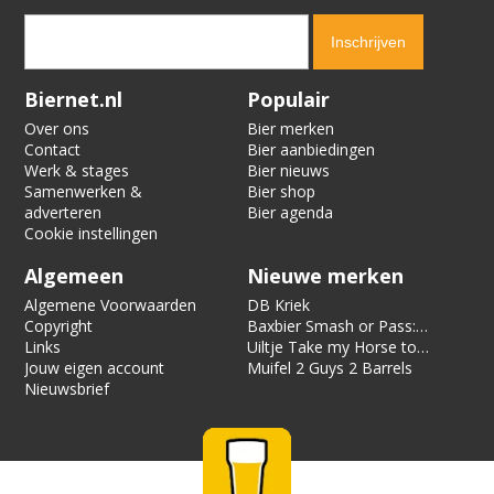
Verification code:
6377
Biernet.nl
Populair
Over ons
Bier merken
Contact
Bier aanbiedingen
Werk & stages
Bier nieuws
Samenwerken &
Bier shop
adverteren
Bier agenda
Cookie instellingen
Algemeen
Nieuwe merken
Algemene Voorwaarden
DB Kriek
Copyright
Baxbier Smash or Pass:
Links
Strata
Uiltje Take my Horse to
Jouw eigen account
the Hotel Room
Muifel 2 Guys 2 Barrels
Nieuwsbrief