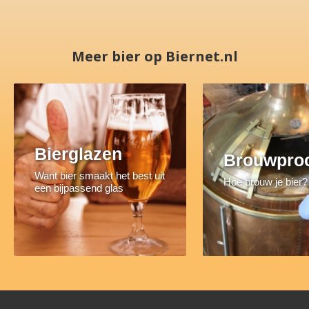
Meer bier op Biernet.nl
Bierglazen
Brouwpro
Want bier smaakt het best uit
Hoe brouw je bier?
een bijpassend glas