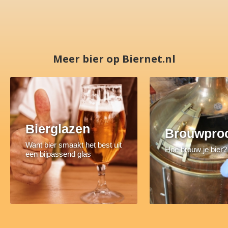
Meer bier op Biernet.nl
Bierglazen
Brouwpro
Want bier smaakt het best uit
Hoe brouw je bier?
een bijpassend glas