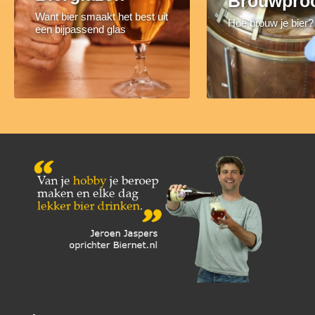
Brouwpro
Want bier smaakt het best uit
Hoe brouw je bier?
een bijpassend glas