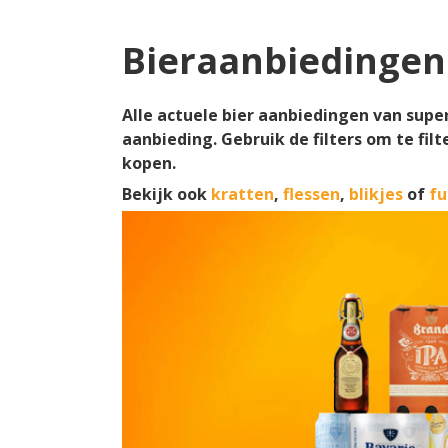
Bieraanbiedingen
Alle actuele bier aanbiedingen van supe
aanbieding. Gebruik de filters om te fil
kopen.
Bekijk ook
kratten
,
flessen
,
blikjes
of
fu