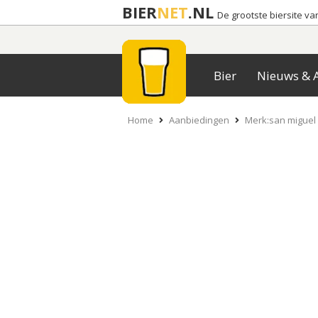
BIER
NET
.NL
De grootste biersite v
Bier
Nieuws & A
Home
Aanbiedingen
Merk:san miguel