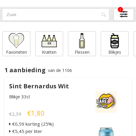
2
Favorieten
Kratten
Flessen
Blikjes
1 aanbieding
van de 1106
Sint Bernardus Wit
Blikje 33cl
€1,80
€2,39
€0,59 korting (25%)
€5,45 per liter