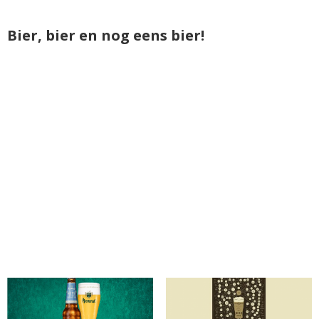
Bier, bier en nog eens bier!