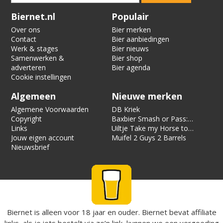
Verification code:
3488
Biernet.nl
Populair
Over ons
Bier merken
Contact
Bier aanbiedingen
Werk & stages
Bier nieuws
Samenwerken &
Bier shop
adverteren
Bier agenda
Cookie instellingen
Algemeen
Nieuwe merken
Algemene Voorwaarden
DB Kriek
Copyright
Baxbier Smash or Pass:
Links
Strata
Uiltje Take my Horse to
Jouw eigen account
the Hotel Room
Muifel 2 Guys 2 Barrels
Nieuwsbrief
Biernet is alleen voor 18 jaar en ouder. Biernet bevat affiliate
links, als je iets bestelt via zo’n link, kunnen we een vergoeding