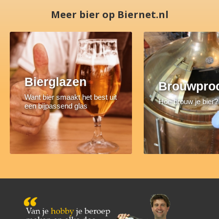
Meer bier op Biernet.nl
Bierglazen
Brouwpro
Want bier smaakt het best uit
Hoe brouw je bier?
een bijpassend glas