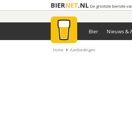
BIER
NET
.NL
De grootste biersite v
Bier
Nieuws & A
Home
Aanbiedingen