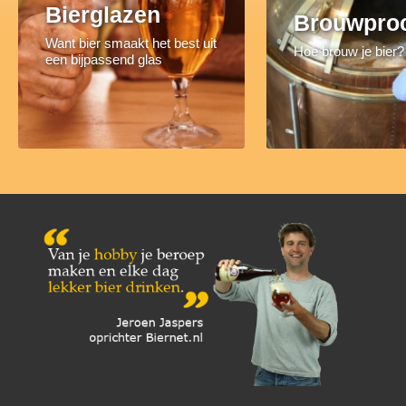
Bierglazen
Brouwpro
Want bier smaakt het best uit
Hoe brouw je bier?
een bijpassend glas