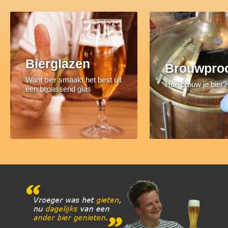
Bierglazen
Brouwpro
Want bier smaakt het best uit
Hoe brouw je bier?
een bijpassend glas