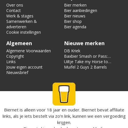
Over ons
Bier merken
Contact
Bier aanbiedingen
Werk & stages
Bier nieuws
Samenwerken &
Bier shop
adverteren
Bier agenda
Cookie instellingen
Algemeen
Nieuwe merken
Algemene Voorwaarden
DB Kriek
Copyright
Baxbier Smash or Pass:
Links
Strata
Uiltje Take my Horse to
Jouw eigen account
the Hotel Room
Muifel 2 Guys 2 Barrels
Nieuwsbrief
Biernet is alleen voor 18 jaar en ouder. Biernet bevat affiliate
links, als je iets bestelt via zo’n link, kunnen we een vergoeding
krijgen.