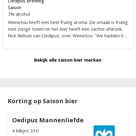
Oedipus Brewing
Saison
7% alcohol
Winnetou heeft een heel fruitig aroma. De smaak is fruitig
met zurige tonen en het bier heeft een zachte afdronk.
Rick Nelson van Oedipus, over Winnetou: ’’We hadden het
idee om een frisse Saison met een tropische smaak te
maken, versterkt met de vanille en honing uit
de Jameson vaten. Ik kan wel zeggen dat dit echt heel
Bekijk alle saison bier merken
.
goed gelukt is. De receptuur, maar ook het vergisten
en lageren op de houten vaten is uniek en, voor zover wij
weten, nog niet eerder gedaan in Nederland. Daar zijn we
ontzettend trots op.’’
Korting op Saison bier
Oedipus Mannenliefde
4 blikjes 33cl