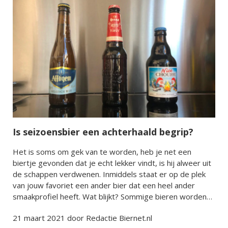
Is seizoensbier een achterhaald begrip?
Het is soms om gek van te worden, heb je net een
biertje gevonden dat je echt lekker vindt, is hij alweer uit
de schappen verdwenen. Inmiddels staat er op de plek
van jouw favoriet een ander bier dat een heel ander
smaakprofiel heeft. Wat blijkt? Sommige bieren worden
speciaal ontwikkeld voor het seizoen en zijn ieder jaar
21 maart 2021 door Redactie Biernet.nl
maar een paar maanden verkrijgbaar.