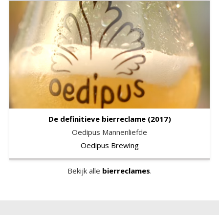
De definitieve bierreclame
(2017)
Oedipus Mannenliefde
Oedipus Brewing
Bekijk alle
bierreclames
.