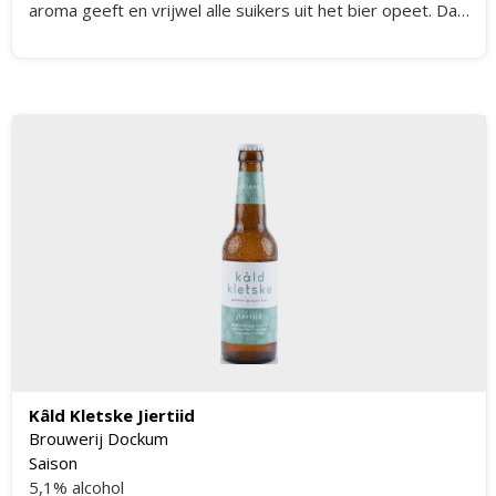
aroma geeft en vrijwel alle suikers uit het bier opeet. Dat
maakt dit bier extra droog en toch zacht.
Kâld Kletske Jiertiid
Brouwerij Dockum
Saison
5,1% alcohol