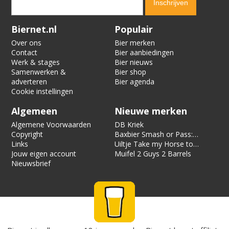
Verification code:
5555
Biernet.nl
Populair
Over ons
Bier merken
Contact
Bier aanbiedingen
Werk & stages
Bier nieuws
Samenwerken &
Bier shop
adverteren
Bier agenda
Cookie instellingen
Algemeen
Nieuwe merken
Algemene Voorwaarden
DB Kriek
Copyright
Baxbier Smash or Pass:
Links
Strata
Uiltje Take my Horse to
Jouw eigen account
the Hotel Room
Muifel 2 Guys 2 Barrels
Nieuwsbrief