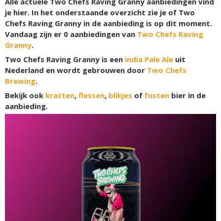
Alle actuele Two Chefs Raving Granny aanbiedingen vind
je hier. In het onderstaande overzicht zie je of Two
Chefs Raving Granny in de aanbieding is op dit moment.
Vandaag zijn er
0
aanbiedingen van
Two Chefs Raving
Granny
.
Two Chefs Raving Granny is een
india Pale Ale
uit
Nederland en wordt gebrouwen door
Two Chefs
Brewing
.
Bekijk ook
kratten
,
flessen
,
blikjes
of
fusten
bier in de
aanbieding.