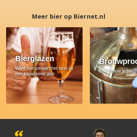
Meer bier op Biernet.nl
Bierglazen
Brouwpro
Want bier smaakt het best uit
Hoe brouw je bier?
een bijpassend glas