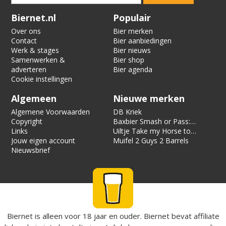
Verification code:
1976
Biernet.nl
Populair
Over ons
Bier merken
Contact
Bier aanbiedingen
Werk & stages
Bier nieuws
Samenwerken &
Bier shop
adverteren
Bier agenda
Cookie instellingen
Algemeen
Nieuwe merken
Algemene Voorwaarden
DB Kriek
Copyright
Baxbier Smash or Pass:
Links
Strata
Uiltje Take my Horse to
Jouw eigen account
the Hotel Room
Muifel 2 Guys 2 Barrels
Nieuwsbrief
Biernet is alleen voor 18 jaar en ouder. Biernet bevat affiliate