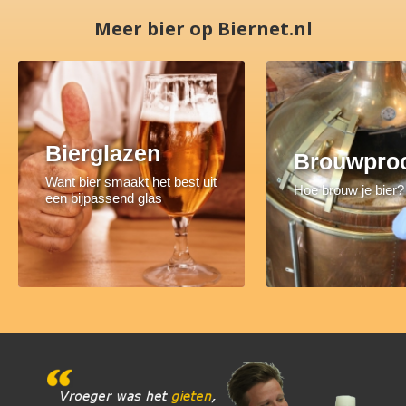
Meer bier op Biernet.nl
Bierglazen
Brouwpro
Want bier smaakt het best uit
Hoe brouw je bier?
een bijpassend glas