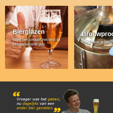
Bierglazen
Brouwpro
Want bier smaakt het best uit
Hoe brouw je bier?
een bijpassend glas