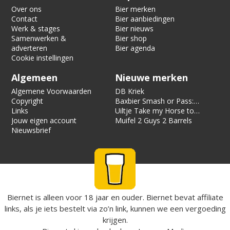
Over ons
Bier merken
Contact
Bier aanbiedingen
Werk & stages
Bier nieuws
Samenwerken &
Bier shop
adverteren
Bier agenda
Cookie instellingen
Algemeen
Nieuwe merken
Algemene Voorwaarden
DB Kriek
Copyright
Baxbier Smash or Pass:
Links
Strata
Uiltje Take my Horse to
Jouw eigen account
the Hotel Room
Muifel 2 Guys 2 Barrels
Nieuwsbrief
Biernet is alleen voor 18 jaar en ouder. Biernet bevat affiliate
links, als je iets bestelt via zo’n link, kunnen we een vergoeding
krijgen.