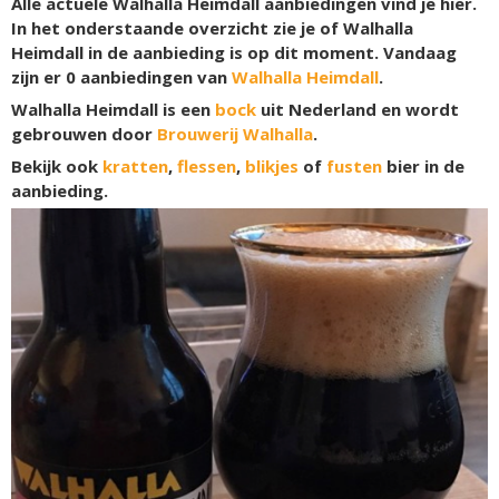
Alle actuele Walhalla Heimdall aanbiedingen vind je hier.
In het onderstaande overzicht zie je of Walhalla
Heimdall in de aanbieding is op dit moment. Vandaag
zijn er
0
aanbiedingen van
Walhalla Heimdall
.
Walhalla Heimdall is een
bock
uit Nederland en wordt
gebrouwen door
Brouwerij Walhalla
.
Bekijk ook
kratten
,
flessen
,
blikjes
of
fusten
bier in de
aanbieding.