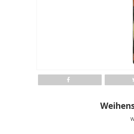
Weihens
W