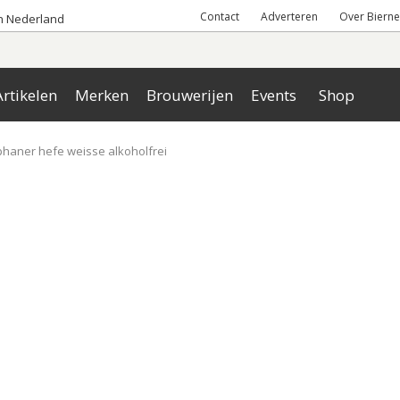
Contact
Adverteren
Over Bierne
an Nederland
rtikelen
Merken
Brouwerijen
Events
Shop
haner hefe weisse alkoholfrei