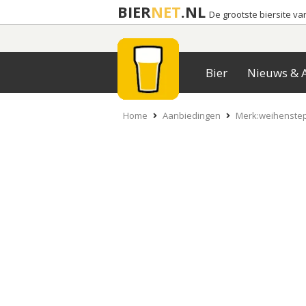
BIER
NET
.NL
De grootste biersite v
Bier
Nieuws & A
Home
Aanbiedingen
Merk:weihenstep