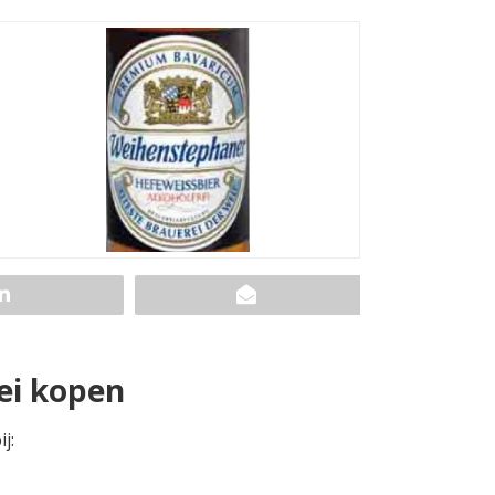
ei kopen
j: