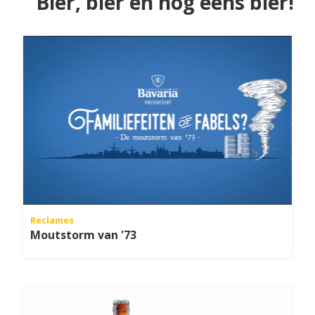
Bier, bier en nog eens bier!
Reclames
Moutstorm van '73