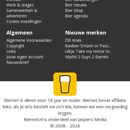
Werk & stages
Bier nieuws
Samenwerken &
Bier shop
adverteren
Bier agenda
Cookie instellingen
Algemeen
Nieuwe merken
Algemene Voorwaarden
DB Kriek
Copyright
Baxbier Smash or Pass:
Links
Strata
Uiltje Take my Horse to
Jouw eigen account
the Hotel Room
Muifel 2 Guys 2 Barrels
Nieuwsbrief
Biernet is alleen voor 18 jaar en ouder. Biernet bevat affiliate
links, als je iets bestelt via zo’n link, kunnen we een vergoeding
krijgen.
Biernet.nl
is onderdeel van
Jaspers Media
© 2008 - 2026