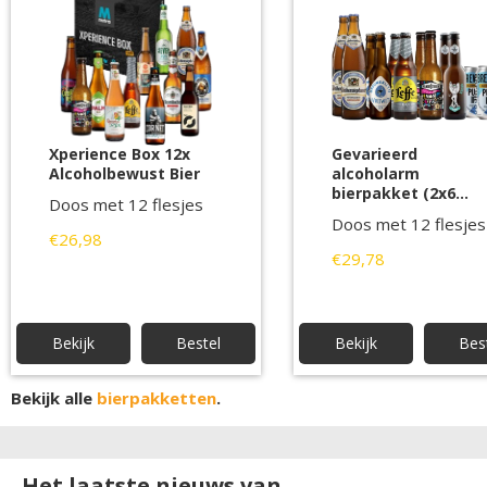
Xperience Box 12x
Gevarieerd
Alcoholbewust Bier
alcoholarm
bierpakket (2x6
Doos met 12 flesjes
bieren)
Doos met 12 flesjes
€26,98
€29,78
Bekijk
Bestel
Bekijk
Bes
Bekijk alle
bierpakketten
.
Het laatste nieuws van