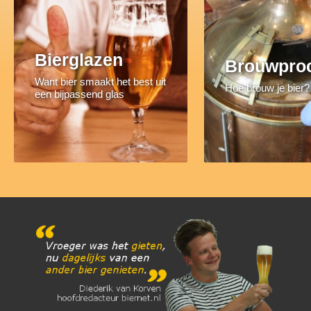
Bierglazen
Brouwpro
Want bier smaakt het best uit
Hoe brouw je bier?
een bijpassend glas