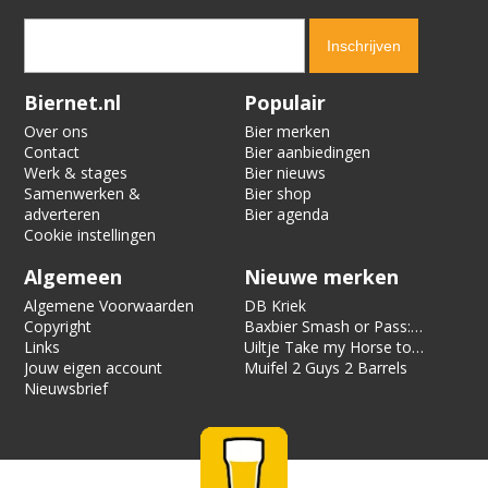
Verification code:
3544
Biernet.nl
Populair
Over ons
Bier merken
Contact
Bier aanbiedingen
Werk & stages
Bier nieuws
Samenwerken &
Bier shop
adverteren
Bier agenda
Cookie instellingen
Algemeen
Nieuwe merken
Algemene Voorwaarden
DB Kriek
Copyright
Baxbier Smash or Pass:
Links
Strata
Uiltje Take my Horse to
Jouw eigen account
the Hotel Room
Muifel 2 Guys 2 Barrels
Nieuwsbrief