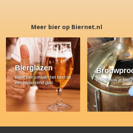
Meer bier op Biernet.nl
Bierglazen
Brouwpro
Want bier smaakt het best uit
Hoe brouw je bier?
een bijpassend glas