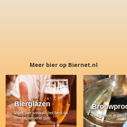
Meer bier op Biernet.nl
Bierglazen
Brouwpro
Want bier smaakt het best uit
Hoe brouw je bier?
een bijpassend glas