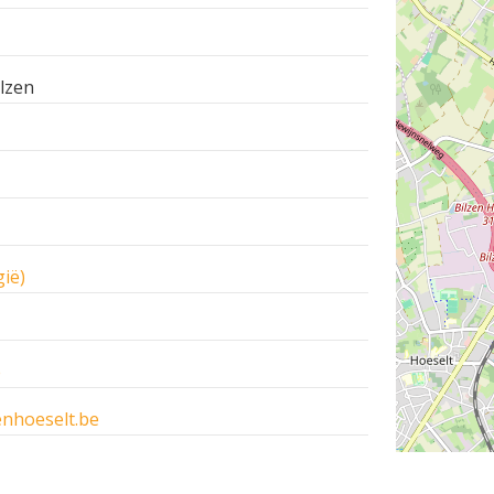
lzen
ië)
e
enhoeselt.be