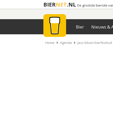
BIER
NET
.NL
De grootste biersite v
Bier
Nieuws & A
Home
Agenda
Jazz bilzen bierfestival