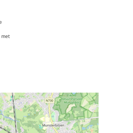
e
j met