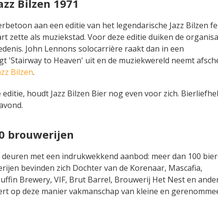
azz Bilzen 1971
erbetoon aan een editie van het legendarische Jazz Bilzen fes
rt zette als muziekstad. Voor deze editie duiken de organis
edenis. John Lennons solocarrière raakt dan in een
gt 'Stairway to Heaven' uit en de muziekwereld neemt afsch
zz Bilzen
.
editie, houdt Jazz Bilzen Bier nog even voor zich. Bierliefh
gavond.
0 brouwerijen
l de deuren met een indrukwekkend aanbod: meer dan 100 bie
ijen bevinden zich Dochter van de Korenaar, Mascafia,
uffin Brewery, VIF, Brut Barrel, Brouwerij Het Nest en ander
neert op deze manier vakmanschap van kleine en gerenomme