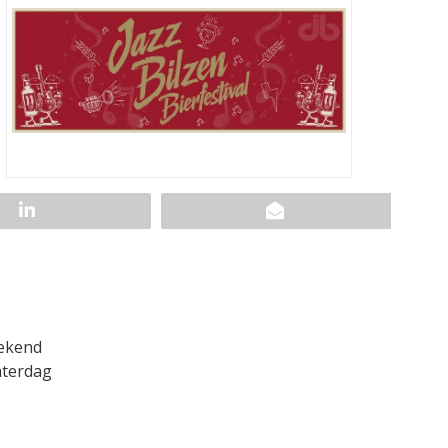
eekend
aterdag