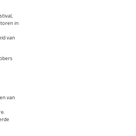
tival,
atoren in
eid van
ebbers
ren van
e.
erde