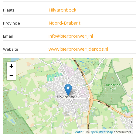
Hilvarenbeek
Plaats
Noord-Brabant
Provincie
info@bierbrouwerij.nl
Email
www.bierbrouwerijderoos.nl
Website
+
−
Leaflet
| ©
OpenStreetMap
contributors