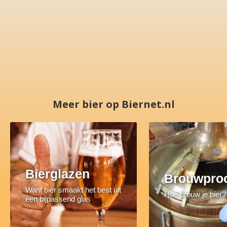
Meer bier op Biernet.nl
Bierglazen
Brouwpro
Want bier smaakt het best uit
Hoe brouw je bier?
een bijpassend glas