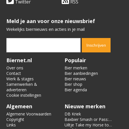
Twitter
RSS
​​​​​​​Meld je aan voor onze nieuwsbrief
Wekelijks biernieuws en acties in je mail
Verification code:
6881
Biernet.nl
Populair
Over ons
Bier merken
Contact
Bier aanbiedingen
Werk & stages
Bier nieuws
Samenwerken &
Bier shop
adverteren
Bier agenda
Cookie instellingen
Algemeen
Nieuwe merken
Algemene Voorwaarden
DB Kriek
Copyright
Baxbier Smash or Pass:
Links
Strata
Uiltje Take my Horse to