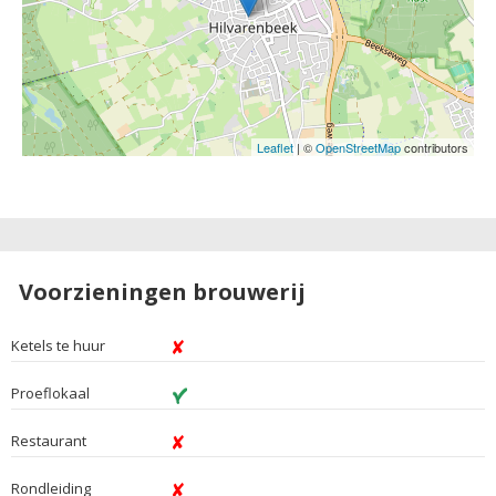
Leaflet
| ©
OpenStreetMap
contributors
Voorzieningen brouwerij
Ketels te huur
Proeflokaal
Restaurant
Rondleiding