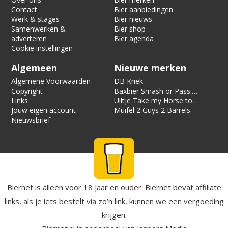
Contact
Bier aanbiedingen
Werk & stages
Bier nieuws
Samenwerken &
Bier shop
adverteren
Bier agenda
Cookie instellingen
Algemeen
Nieuwe merken
Algemene Voorwaarden
DB Kriek
Copyright
Baxbier Smash or Pass:
Links
Strata
Uiltje Take my Horse to
Jouw eigen account
the Hotel Room
Muifel 2 Guys 2 Barrels
Nieuwsbrief
Biernet is alleen voor 18 jaar en ouder. Biernet bevat affiliate
links, als je iets bestelt via zo’n link, kunnen we een vergoeding
krijgen.