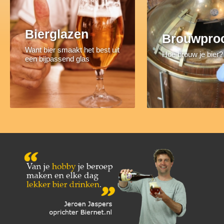
Bierglazen
Brouwpro
Want bier smaakt het best uit
Hoe brouw je bier?
een bijpassend glas