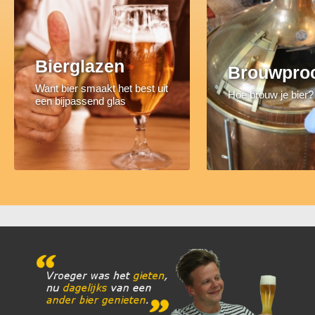
Bierglazen
Brouwpro
Want bier smaakt het best uit
Hoe brouw je bier?
een bijpassend glas