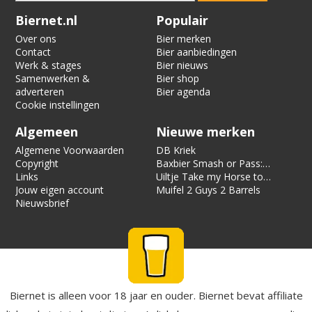
Verification code:
1848
Biernet.nl
Populair
Over ons
Bier merken
Contact
Bier aanbiedingen
Werk & stages
Bier nieuws
Samenwerken &
Bier shop
adverteren
Bier agenda
Cookie instellingen
Algemeen
Nieuwe merken
Algemene Voorwaarden
DB Kriek
Copyright
Baxbier Smash or Pass:
Links
Strata
Uiltje Take my Horse to
Jouw eigen account
the Hotel Room
Muifel 2 Guys 2 Barrels
Nieuwsbrief
Biernet is alleen voor 18 jaar en ouder. Biernet bevat affiliate