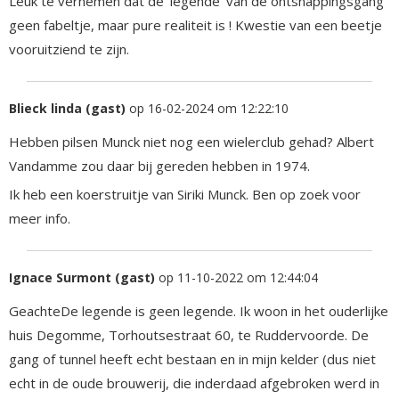
Leuk te vernemen dat de 'legende' van de ontsnappingsgang
geen fabeltje, maar pure realiteit is ! Kwestie van een beetje
vooruitziend te zijn.
Blieck linda (gast)
op 16-02-2024 om 12:22:10
Hebben pilsen Munck niet nog een wielerclub gehad? Albert
Vandamme zou daar bij gereden hebben in 1974.
Ik heb een koerstruitje van Siriki Munck. Ben op zoek voor
meer info.
Ignace Surmont (gast)
op 11-10-2022 om 12:44:04
GeachteDe legende is geen legende. Ik woon in het ouderlijke
huis Degomme, Torhoutsestraat 60, te Ruddervoorde. De
gang of tunnel heeft echt bestaan en in mijn kelder (dus niet
echt in de oude brouwerij, die inderdaad afgebroken werd in