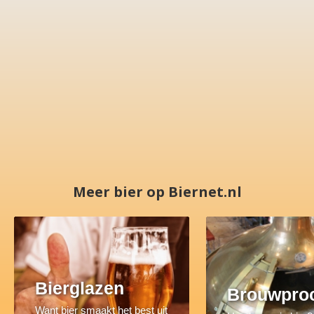
Meer bier op Biernet.nl
Bierglazen
Brouwpro
Want bier smaakt het best uit