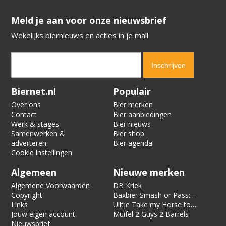
​​​​​​​Meld je aan voor onze nieuwsbrief
Wekelijks biernieuws en acties in je mail
Verification code:
5028
Biernet.nl
Populair
Over ons
Bier merken
Contact
Bier aanbiedingen
Werk & stages
Bier nieuws
Samenwerken &
Bier shop
adverteren
Bier agenda
Cookie instellingen
Algemeen
Nieuwe merken
Algemene Voorwaarden
DB Kriek
Copyright
Baxbier Smash or Pass:
Links
Strata
Uiltje Take my Horse to
Jouw eigen account
the Hotel Room
Muifel 2 Guys 2 Barrels
Nieuwsbrief