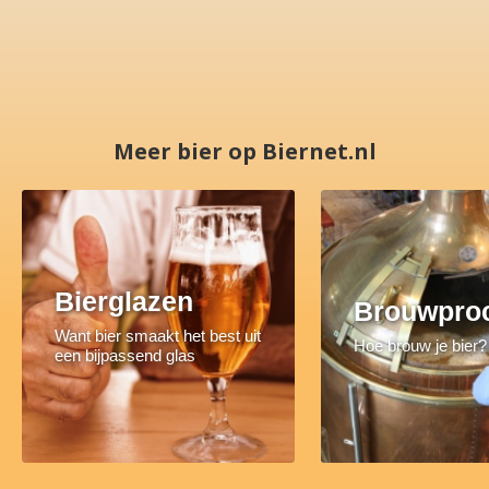
Meer bier op Biernet.nl
Bierglazen
Brouwpro
Want bier smaakt het best uit
Hoe brouw je bier?
een bijpassend glas