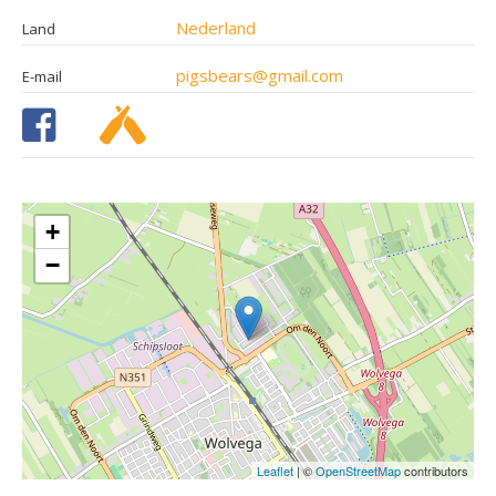
Nederland
Land
pigsbears@gmail.com
E-mail
+
−
Leaflet
| ©
OpenStreetMap
contributors