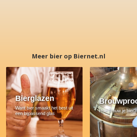
Meer bier op Biernet.nl
Bierglazen
Brouwpro
Want bier smaakt het best uit
Hoe brouw je bier?
een bijpassend glas