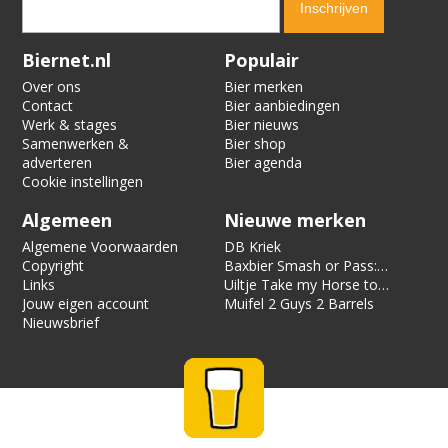
Verification code:
5667
Biernet.nl
Populair
Over ons
Bier merken
Contact
Bier aanbiedingen
Werk & stages
Bier nieuws
Samenwerken &
Bier shop
adverteren
Bier agenda
Cookie instellingen
Algemeen
Nieuwe merken
Algemene Voorwaarden
DB Kriek
Copyright
Baxbier Smash or Pass:
Links
Strata
Uiltje Take my Horse to
Jouw eigen account
the Hotel Room
Muifel 2 Guys 2 Barrels
Nieuwsbrief