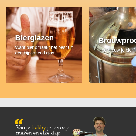
Bierglazen
Brouwpro
Want bier smaakt het best uit
Hoe brouw je bier?
een bijpassend glas